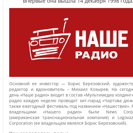
впервые она вышла 14 декабря 1998 года
Основной ее инвестор — Борис Березовский, художест
редактор и вдохновитель – Михаил Козырев. На сегод
день «Наше радио» входит в состав «Мультимедиа холдинг
радио каждую неделю проводит хит-парад «Чартова дюжи
также ежегодный фестиваль под названием «Нашествие».
владельцами «Нашего радио» были News Corpor
(американская транснациональная компания) и Logova
Corporation (ее владельцем являлся Борис Березовский).