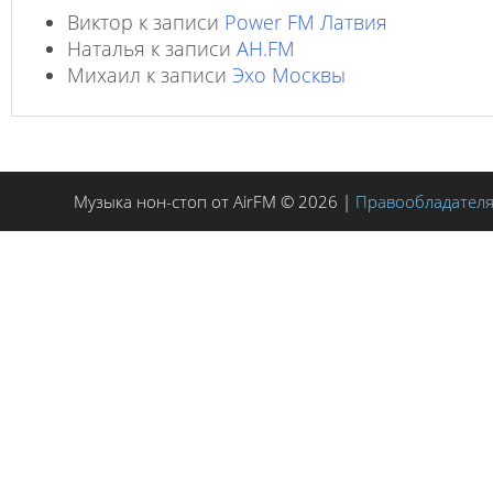
Виктор
к записи
Power FM Латвия
Наталья
к записи
AH.FM
Михаил
к записи
Эхо Москвы
Музыка нон-стоп от AirFM © 2026 |
Правообладател