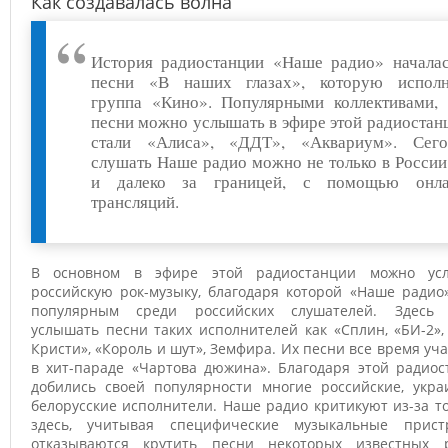
Как создавалась волна
История радиостанции «Наше радио» началас
песни «В наших глазах», которую исполн
группа «Кино». Популярными коллективами, 
песни можно услышать в эфире этой радиостан
стали «Алиса», «ДДТ», «Аквариум». Сего
слушать Наше радио можно не только в России
и далеко за границей, с помощью онла
трансляций.
В основном в эфире этой радиостанции можно ус
российскую рок-музыку, благодаря которой «Наше радио
популярным среди российских слушателей. Здесь
услышать песни таких исполнителей как «Сплин, «БИ-2»,
Кристи», «Король и шут», Земфира. Их песни все время уч
в хит-параде «Чартова дюжина». Благодаря этой радиос
добились своей популярности многие российские, украи
белорусские исполнители. Наше радио критикуют из-за то
здесь, учитывая специфические музыкальные пристр
отказываются крутить песни некоторых известных