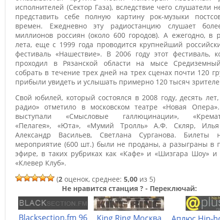
исполнителей (Сектор Газа), вследствие чего слушатели н
представить себе полную картину рок-музыки постсов
времен. Ежедневно эту радиостанцию слушает боле
миллионов россиян (около 600 городов). А ежегодно, в 
лета, еще с 1999 года проводится крупнейший российск
фестиваль «Нашествие». В 2006 году этот фестиваль, к
проходил в Рязанской области на мысе Средиземный
собрать в течение трех дней на трех сценах почти 120 гр
прибыли увидеть и услышать примерно 120 тысяч зрителе
Свой юбилей, который состоялся в 2008 году, десять лет
радио» отметило в московском театре «Новая Опера».
выступали «Смысловые галлюцинации», «Кремат
«Пелагея», «Юта», «Мумий Тролль» А.Ф. Скляр, Илья
Александр Васильев, Светлана Сурганова. Билеты 
мероприятие (600 шт.) были не проданы, а разыграны в
эфире, в таких рубриках как «Кафе» и «Шизгара Шоу» и
«Клевер Клуб».
(
2
оценок, среднее:
5,00
из 5)
Не нравится станция ? - Переключай:
Blacksection.fm 96
King Ring Москва
Аплюс Hip-h