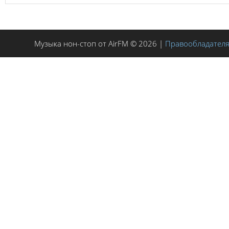
Музыка нон-стоп от AirFM © 2026 |
Правообладател