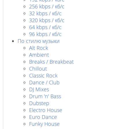
256 kbps / кб/с
32 kbps / кб/c
320 kbps / кб/с
64 kbps / кб/c
96 kbps / кб/c
По стилю музыки
Alt Rock
Ambient
Breaks / Breakbeat
Chillout
Classic Rock
Dance / Club
DJ Mixes
Drum 'n' Bass
Dubstep
Electro House
Euro Dance
Funky House