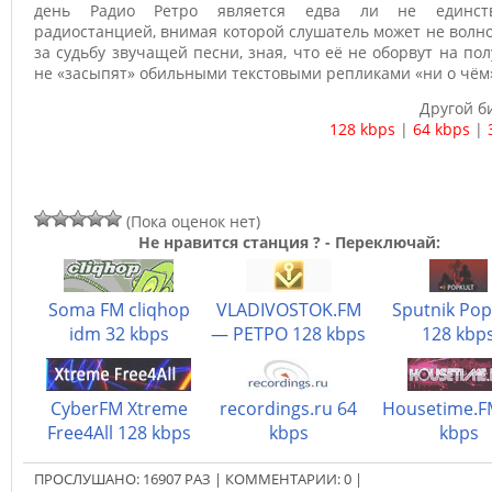
день Радио Ретро является едва ли не единст
радиостанцией, внимая которой слушатель может не волн
за судьбу звучащей песни, зная, что её не оборвут на пол
не «засыпят» обильными текстовыми репликами «ни о чём
Другой б
128 kbps
|
64 kbps
|
(Пока оценок нет)
Не нравится станция ? - Переключай:
Soma FM cliqhop
VLADIVOSTOK.FM
Sputnik Pop
idm 32 kbps
— PETPO 128 kbps
128 kbp
CyberFM Xtreme
recordings.ru 64
Housetime.F
Free4All 128 kbps
kbps
kbps
ПРОСЛУШАНО:
16907
РАЗ
|
КОММЕНТАРИИ:
0
|