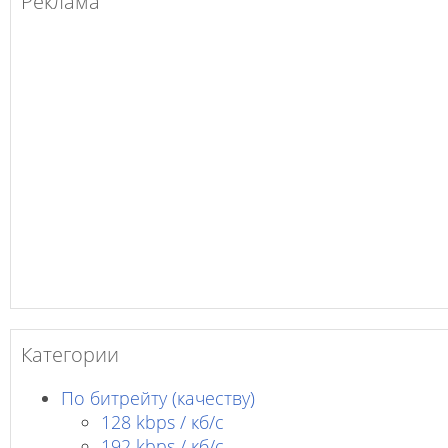
Реклама
Категории
По битрейту (качеству)
128 kbps / кб/c
192 kbps / кб/c