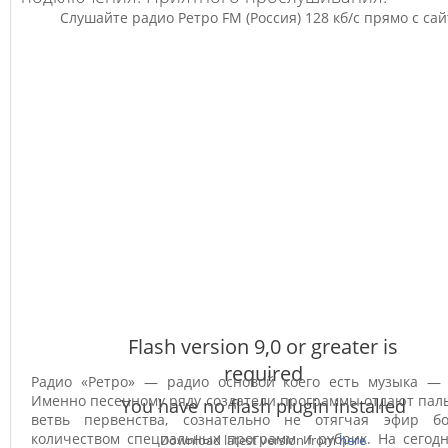
Слушайте радио Ретро FM (Россия) 128 кб/с прямо с сай
Flash version 9,0 or greater is
required
Радио «Ретро» — радио основой коего есть музыка — 
Именно песенному ряду создатели программы отдают пал
You have no flash plugin installed
ветвь первенства, сознательно не отягчая эфир б
количеством специальных программ и рубрик. На сегод
Download latest version from
here