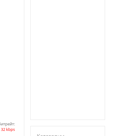
битрейт:
|
32 kbps