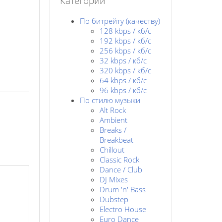
Категории
По битрейту (качеству)
128 kbps / кб/c
192 kbps / кб/c
256 kbps / кб/с
32 kbps / кб/c
320 kbps / кб/с
64 kbps / кб/c
96 kbps / кб/c
По стилю музыки
Alt Rock
Ambient
Breaks /
Breakbeat
Chillout
Classic Rock
Dance / Club
DJ Mixes
Drum 'n' Bass
Dubstep
Electro House
Euro Dance