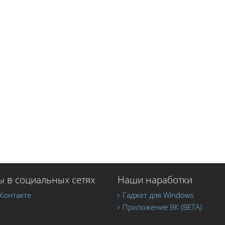
 в социальных сетях
Наши наработки
Контакте
Гаджет для Windows
Приложение ВК (BETA)