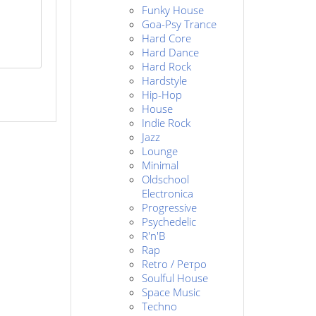
Funky House
Goa-Psy Trance
Hard Core
Hard Dance
Hard Rock
Hardstyle
Hip-Hop
House
Indie Rock
Jazz
Lounge
Minimal
Oldschool
Electronica
Progressive
Psychedelic
R'n'B
Rap
Retro / Ретро
Soulful House
Space Music
Techno