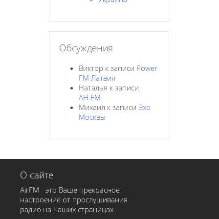
Обсуждения
Виктор
к записи
Power
FM Латвия
Наталья
к записи
AH.FM
Михаил
к записи
Эхо
Москвы
О сайте
AirFM - это Ваше прекрасное
настроение от прослушивания
радио на наших страницах.