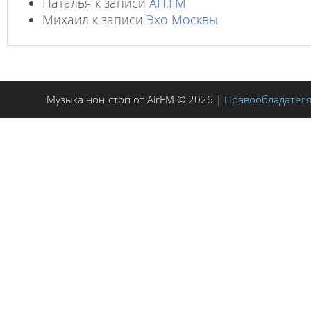
Наталья
к записи
AH.FM
Михаил
к записи
Эхо Москвы
Музыка нон-стоп от AirFM © 2026 |
Правообладател