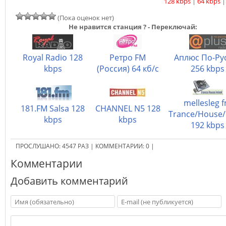
128 kbps
|
64 kbps
(Пока оценок нет)
Не нравится станция ? - Переключай:
Royal Radio 128
Ретро FM
Аплюс По-Ру
kbps
(Россия) 64 кб/с
256 kbps
mellesleg 
181.FM Salsa 128
CHANNEL N5 128
Trance/House/
kbps
kbps
192 kbps
ПРОСЛУШАНО:
4547
РАЗ
|
КОММЕНТАРИИ:
0
|
Комментарии
Добавить комментарий