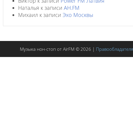
Виктор
к записи
Power FM Латвия
Наталья
к записи
AH.FM
Михаил
к записи
Эхо Москвы
Музыка нон-стоп от AirFM © 2026 |
Правообладател