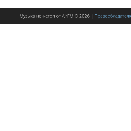
Музыка нон-стоп от AirFM © 2026 |
Правообладател