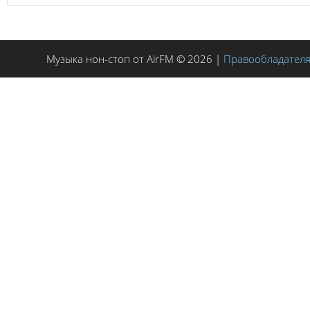
Музыка нон-стоп от AirFM © 2026 |
Правообладател