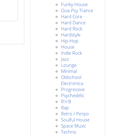
Funky House
Goa-Psy Trance
Hard Core
Hard Dance
Hard Rock
Hardstyle
Hip-Hop
House
Indie Rock
Jazz
Lounge
Minimal
Oldschool
Electronica
Progressive
Psychedelic
R'n'B
Rap
Retro / Ретро
Soulful House
Space Music
Techno