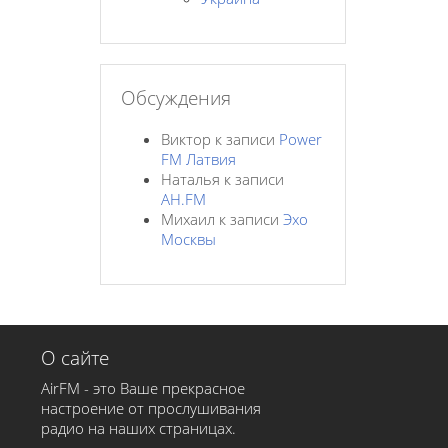
Обсуждения
Виктор
к записи
Power
FM Латвия
Наталья
к записи
AH.FM
Михаил
к записи
Эхо
Москвы
О сайте
AirFM - это Ваше прекрасное
настроение от прослушивания
радио на наших страницах.