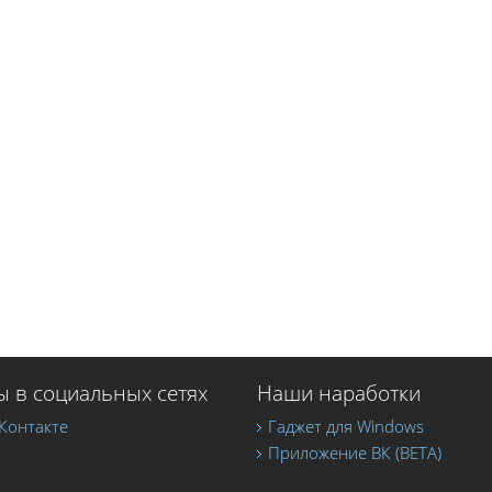
 в социальных сетях
Наши наработки
Контакте
Гаджет для Windows
Приложение ВК (BETA)