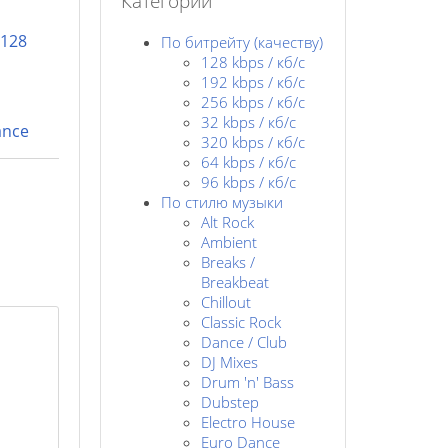
Категории
128
По битрейту (качеству)
128 kbps / кб/c
192 kbps / кб/c
256 kbps / кб/с
32 kbps / кб/c
ance
320 kbps / кб/с
64 kbps / кб/c
96 kbps / кб/c
По стилю музыки
Alt Rock
Ambient
Breaks /
Breakbeat
Chillout
Classic Rock
Dance / Club
DJ Mixes
Drum 'n' Bass
Dubstep
Electro House
Euro Dance