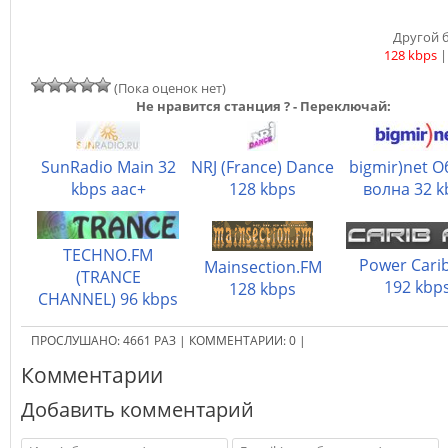
Другой б
128 kbps
(Пока оценок нет)
Не нравится станция ? - Переключай:
SunRadio Main 32
NRJ (France) Dance
bigmir)net 
kbps aac+
128 kbps
волна 32 k
TECHNO.FM
Power Cari
Mainsection.FM
(TRANCE
192 kbp
128 kbps
CHANNEL) 96 kbps
ПРОСЛУШАНО:
4661
РАЗ
|
КОММЕНТАРИИ:
0
|
Комментарии
Добавить комментарий