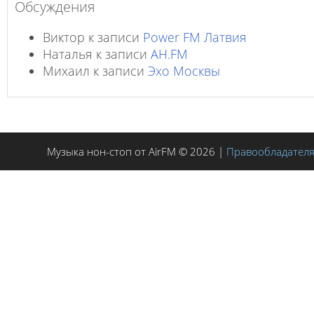
Обсуждения
Виктор
к записи
Power FM Латвия
Наталья
к записи
AH.FM
Михаил
к записи
Эхо Москвы
Музыка нон-стоп от AirFM © 2026 |
Правообладател