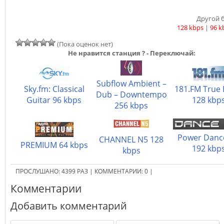
Другой б
128 kbps
|
96 k
(Пока оценок нет)
Не нравится станция ? - Переключай:
Subflow Ambient –
Sky.fm: Classical
181.FM True 
Dub – Downtempo
Guitar 96 kbps
128 kbp
256 kbps
Power Danc
CHANNEL N5 128
PREMIUM 64 kbps
192 kbp
kbps
ПРОСЛУШАНО:
4399
РАЗ
|
КОММЕНТАРИИ:
0
|
Комментарии
Добавить комментарий