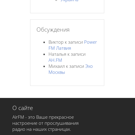
Обсуждения
Виктор
к записи
Power
FM Латвия
Наталья
к записи
AH.FM
Михаил
к записи
Эхо
Москвы
О сайте
AirFM - это Ваше прекрасное
настроение от прослушивания
радио на наших страницах.