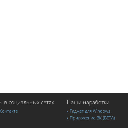
 в социальных сетях
Наши наработки
Контакте
Гаджет для Windows
Приложение ВК (BETA)