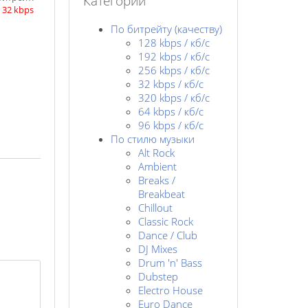
Категории
|
32 kbps
По битрейту (качеству)
128 kbps / кб/c
192 kbps / кб/c
256 kbps / кб/с
32 kbps / кб/c
320 kbps / кб/с
64 kbps / кб/c
96 kbps / кб/c
По стилю музыки
Alt Rock
Ambient
Breaks /
Breakbeat
Chillout
Classic Rock
Dance / Club
DJ Mixes
Drum 'n' Bass
Dubstep
Electro House
Euro Dance