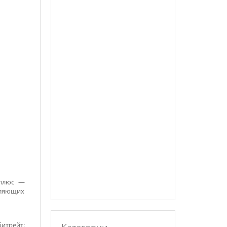
Аплюс —
вляющих
битрейт: