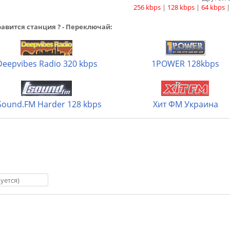
256 kbps
|
128 kbps
|
64 kbps
авится станция ? - Переключай:
Deepvibes Radio 320 kbps
1POWER 128kbps
Sound.FM Harder 128 kbps
Хит ФМ Украина