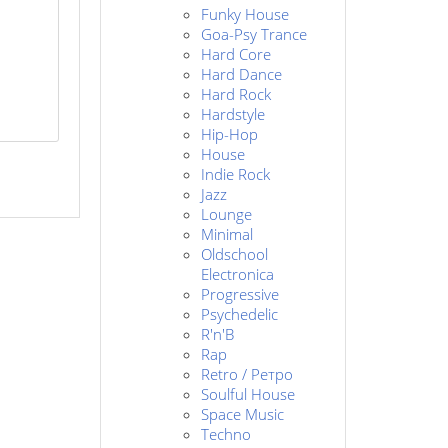
Funky House
Goa-Psy Trance
Hard Core
Hard Dance
Hard Rock
Hardstyle
Hip-Hop
House
Indie Rock
Jazz
Lounge
Minimal
Oldschool
Electronica
Progressive
Psychedelic
R'n'B
Rap
Retro / Ретро
Soulful House
Space Music
Techno