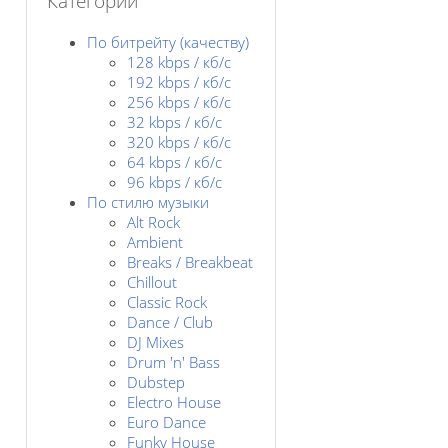
Категории
По битрейту (качеству)
128 kbps / кб/c
192 kbps / кб/c
256 kbps / кб/с
32 kbps / кб/c
320 kbps / кб/с
64 kbps / кб/c
96 kbps / кб/c
По стилю музыки
Alt Rock
Ambient
Breaks / Breakbeat
Chillout
Classic Rock
Dance / Club
DJ Mixes
Drum 'n' Bass
Dubstep
Electro House
Euro Dance
Funky House