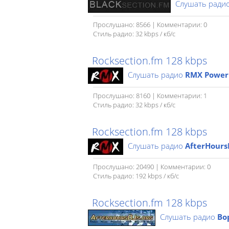
Слушать ради
Прослушано: 8566 | Комментарии: 0
Стиль радио: 32 kbps / кб/c
Rocksection.fm 128 kbps
Слушать радио
RMX Power 
Прослушано: 8160 | Комментарии: 1
Стиль радио: 32 kbps / кб/c
Rocksection.fm 128 kbps
Слушать радио
AfterHours
Прослушано: 20490 | Комментарии: 0
Стиль радио: 192 kbps / кб/c
Rocksection.fm 128 kbps
Слушать радио
Во