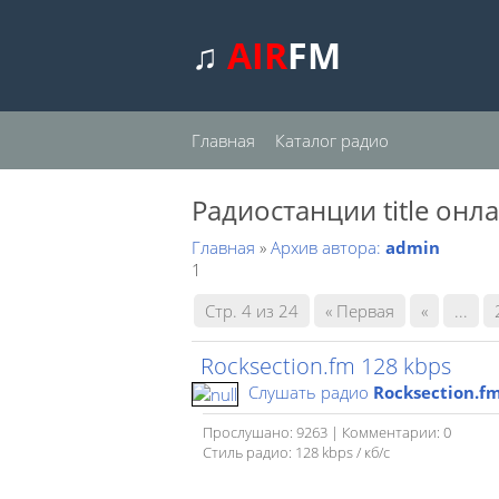
♫
AIR
FM
Главная
Каталог радио
Радиостанции title онл
Главная
»
Архив автора:
admin
1
Стр. 4 из 24
« Первая
«
...
Rocksection.fm 128 kbps
Слушать радио
Rocksection.f
Прослушано: 9263 | Комментарии: 0
Стиль радио: 128 kbps / кб/c