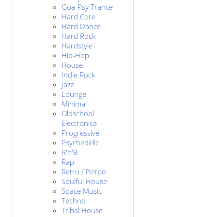
Goa-Psy Trance
Hard Core
Hard Dance
Hard Rock
Hardstyle
Hip-Hop
House
Indie Rock
Jazz
Lounge
Minimal
Oldschool
Electronica
Progressive
Psychedelic
R'n'B
Rap
Retro / Ретро
Soulful House
Space Music
Techno
Tribal House