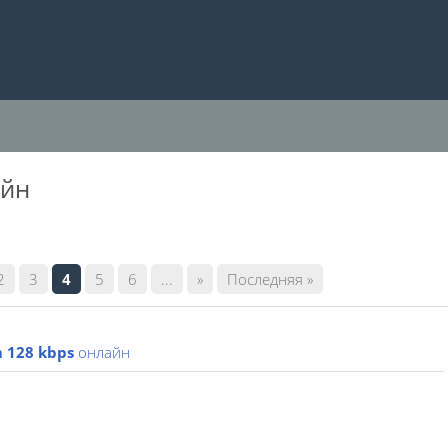
айн
2
3
4
5
6
...
»
Последняя »
m 128 kbps
онлайн