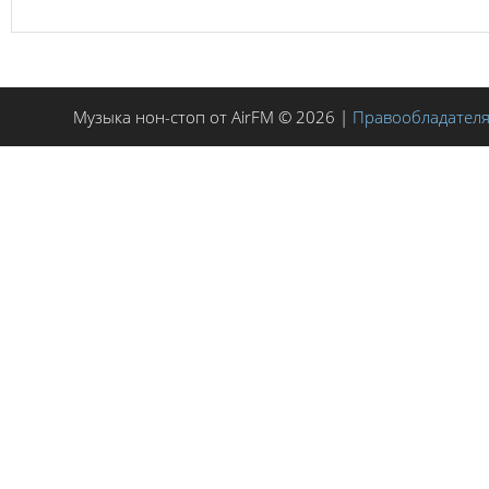
Музыка нон-стоп от AirFM © 2026 |
Правообладател