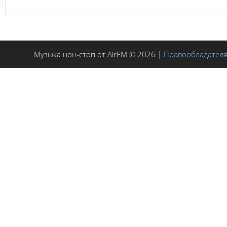
Музыка нон-стоп от AirFM © 2026 |
Правообладател